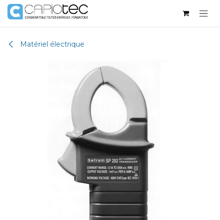
Se rendre au contenu
Matériel électrique