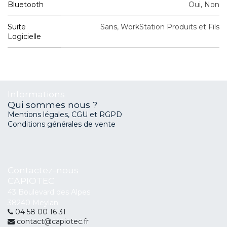
Bluetooth
Oui
,
Non
Suite
Sans
,
WorkStation Produits et Fils
Logicielle
Informations
Qui sommes nous ?
Mentions légales, CGU et RGPD
Conditions générales de vente
Contactez-nous
CAPIOTEC
43 Boulevard des Alpes
38240 Meylan
04 58 00 16 31
contact@capiotec.fr