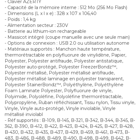
- Clavier AZERTY
- Capacité de la mémoire interne : 512 Mo (256 Mo Flash)
- Dimensions (L x l x e) : 328 x 107 x 106,40
- Poids : 1,4 kg
- Alimentation secteur : 230V
- Batterie au lithium-ion rechargeable
- Massicot intégré (coupe manuelle avec une seule main)
- Options de connexion : USB 2.0 ou utilisation autonome
- Matériaux supportés : Manchon haute température,
thermorétractable en polyfluorure de vinylidène, Papier,
Polyester, Polyester antifraude, Polyester antistatique,
Polyester auto-protégé, Polyester FreezerBondz™,
Polyester métallisé, Polyester métallisé antifraude,
Polyester métallisé laminage en polyester transparent,
Polyester StainerBondz™, Polyéthylène, Polyéthylène
Foam Laminate Polyester, Polyfluorure de vinyle,
Polyimide, Polyoléfine, Polyoléfine thermorétractable,
Polypropylène, Ruban réfléchissant, Tissu nylon, Tissu vinyle,
Vinyle, Vinyle auto-protégé, Vinyle inviolable, Vinyle
métallisé inviolabl
- Réf supportés : B-109, B-145, B-321, B-342, B-344, B-345, B-
362, B-390, B-412, B-422, B-423, B-424, B-425, B-427, B-428,
B-430, B-432, B-435, B-437, B-439, B-459, B-461, B-473, B-
483, B-486, B-488, B-489, B-490, B-498, B-499, B-642, B-