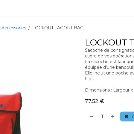
Equipment
Training
News
About
Recrutement
 Accessories
LOCKOUT TAGOUT BAG
LOCKOUT 
Sacoche de consignation
cadre de vos opérations
La sacoche est fabriqu
équipée d'une bandouli
Elle inclut une poche av
filet.
Dimensions : Largeur x
77.52
€