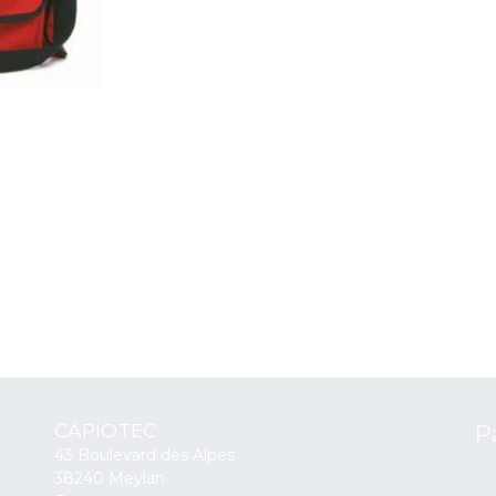
CAPIOTEC
P
43 Boulevard des Alpes
38240 Meylan